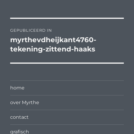
op
grootte
Bericht
GEPUBLICEERD IN
navigatie
myrthevdheijkant4760-
tekening-zittend-haaks
home
over Myrthe
contact
grafisch